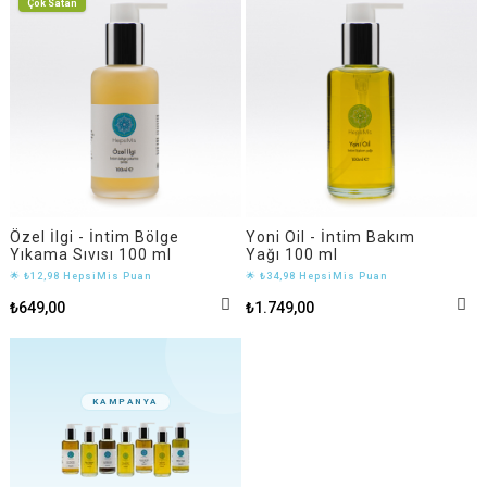
Çok Satan
Özel İlgi - İntim Bölge
Yoni Oil - İntim Bakım
Yıkama Sıvısı 100 ml
Yağı 100 ml
🌟 ₺12,98 HepsiMis Puan
🌟 ₺34,98 HepsiMis Puan
₺649,00
₺1.749,00
KAMPANYA