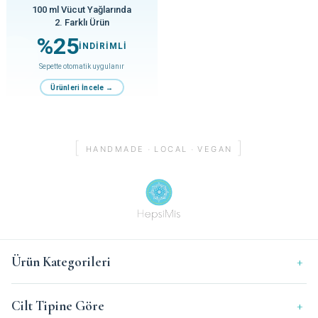
100 ml Vücut Yağlarında
2. Farklı Ürün
%25
İNDİRİMLİ
Sepette otomatik uygulanır
Ürünleri İncele →
[
]
·
·
HANDMADE
LOCAL
VEGAN
Ürün Kategorileri
Yüz
Cilt Tipine Göre
Vücut