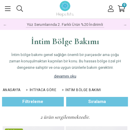
0
←
→
Yüz Serumlarında 2. Farklı Ürün %20 İndirimli
İntim Bölge Bakımı
İntim bölge bakımı genel sağlığın önemli bir parçasıdır ama çoğu
zaman konuşulmaktan kaçınılan bir konu. Bu hassas bölge özel pH
dengesine sahiptir ve ona uygun ürünlerle bakım gerektirir.
İntim bölgenin doğal pH dengesi 3.5-4.5 arasındadır ve normal
devamını oku
sabunlar bu dengeyi bozabilir. Bu bölge için özel olarak formüle
edilmiş, pH dengeli ve nazik ürünler kullanmak önemlidir.
ANASAYFA
>
İHTIYACA GÖRE
>
İNTIM BÖLGE BAKIMI
Kastil sabunu, bitki hidrosolleri, aloe vera ve lavanta gibi nazik
Filtreleme
Sıralama
içeriklerle formüle edilmiş intim bakım ürünlerimiz, bu hassas bölgeyi
hırpalamadan temizler, nemlendirir ve doğal dengesini korur 🌿
2 ürün sergilenmektedir.