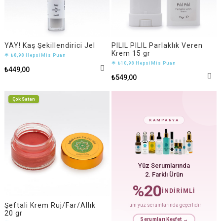
YAY! Kaş Şekillendirici Jel
PILIL PILIL Parlaklık Veren
Krem 15 gr
🌟 ₺8,98 HepsiMis Puan
🌟 ₺10,98 HepsiMis Puan
₺449,00
₺549,00
Çok Satan
KAMPANYA
Yüz Serumlarında
2. Farklı Ürün
%20
İNDİRİMLİ
Şeftali Krem Ruj/Far/Allık
Tüm yüz serumlarında geçerlidir
20 gr
Serumları Keşfet →