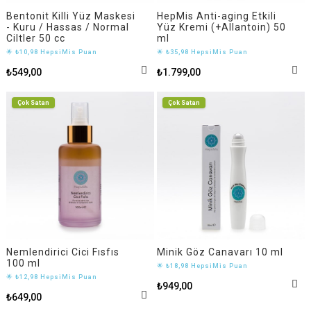
Bentonit Killi Yüz Maskesi
HepMis Anti-aging Etkili
- Kuru / Hassas / Normal
Yüz Kremi (+Allantoin) 50
Ciltler 50 cc
ml
🌟 ₺10,98 HepsiMis Puan
🌟 ₺35,98 HepsiMis Puan
₺549,00
₺1.799,00
Çok Satan
Çok Satan
Nemlendirici Cici Fısfıs
Minik Göz Canavarı 10 ml
100 ml
🌟 ₺18,98 HepsiMis Puan
🌟 ₺12,98 HepsiMis Puan
₺949,00
₺649,00