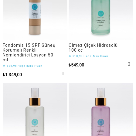
Fondömis 15 SPF Güneş
Ölmez Çiçek Hidrosolü
Korumalı Renkli
100 cc
Nemlendirici Losyon 50
🌟 ₺10,98 HepsiMis Puan
ml
₺549,00
🌟 ₺26,98 HepsiMis Puan
₺1.349,00