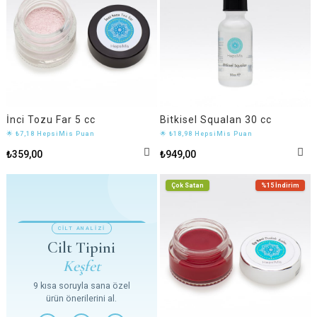
İnci Tozu Far 5 cc
Bitkisel Squalan 30 cc
🌟 ₺7,18 HepsiMis Puan
🌟 ₺18,98 HepsiMis Puan
₺359,00
₺949,00
Çok Satan
%15
İndirim
CİLT ANALİZİ
Cilt Tipini
Keşfet
9 kısa soruyla sana özel
ürün önerilerini al.