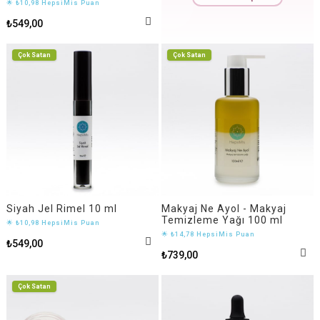
🌟 ₺10,98 HepsiMis Puan
₺549,00
Çok Satan
Çok Satan
Siyah Jel Rimel 10 ml
Makyaj Ne Ayol - Makyaj
Temizleme Yağı 100 ml
🌟 ₺10,98 HepsiMis Puan
🌟 ₺14,78 HepsiMis Puan
₺549,00
₺739,00
Çok Satan