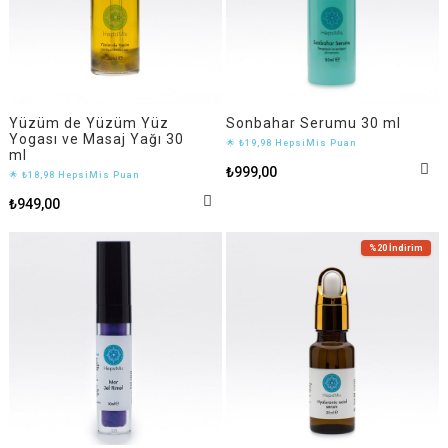
Yüzüm de Yüzüm Yüz
Sonbahar Serumu 30 ml
Yogası ve Masaj Yağı 30
🌟 ₺19,98 HepsiMis Puan
ml
₺999,00
🌟 ₺18,98 HepsiMis Puan
₺949,00
%20
İndirim