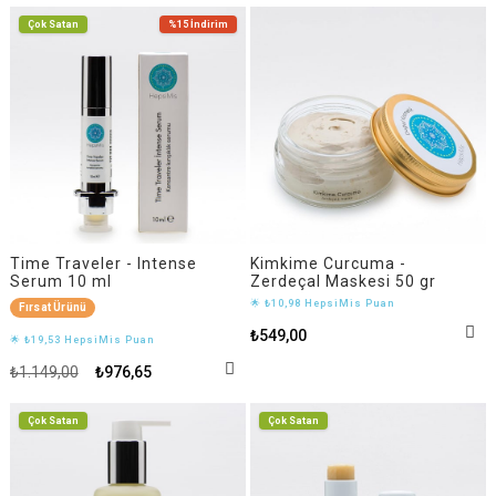
Çok Satan
%15
İndirim
Time Traveler - Intense
Kimkime Curcuma -
Serum 10 ml
Zerdeçal Maskesi 50 gr
🌟 ₺10,98 HepsiMis Puan
Fırsat Ürünü
₺549,00
🌟 ₺19,53 HepsiMis Puan
₺1.149,00
₺976,65
Çok Satan
Çok Satan