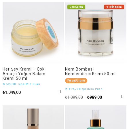
Çok Satan
%10
İndirim
Her Şey Kremi – Çok
Nem Bombası
Amaçlı Yoğun Bakım
Nemlendirici Krem 50 ml
Kremi 50 ml
Fırsat Ürünü
🌟 ₺20,98 HepsiMis Puan
🌟 ₺19,78 HepsiMis Puan
₺1.049,00
₺1.099,00
₺989,00