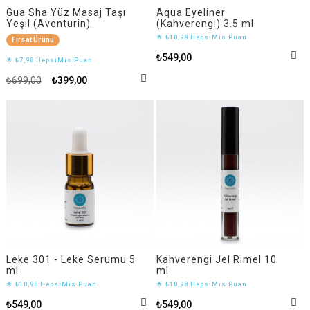
Gua Sha Yüz Masaj Taşı
Aqua Eyeliner
Yeşil (Aventurin)
(Kahverengi) 3.5 ml
🌟 ₺10,98 HepsiMis Puan
Fırsat Ürünü
₺549,00
🌟 ₺7,98 HepsiMis Puan
₺699,00
₺399,00
Leke 301 - Leke Serumu 5
Kahverengi Jel Rimel 10
ml
ml
🌟 ₺10,98 HepsiMis Puan
🌟 ₺10,98 HepsiMis Puan
₺549,00
₺549,00