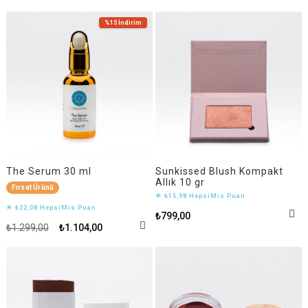
%15
İndirim
The Serum 30 ml
Sunkissed Blush Kompakt
Allık 10 gr
Fırsat Ürünü
🌟 ₺15,98 HepsiMis Puan
🌟 ₺22,08 HepsiMis Puan
₺799,00
₺1.299,00
₺1.104,00