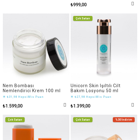
₺999,00
Çok Satan
Nem Bombası
Unicorn Skin Işıltılı Cilt
Nemlendirici Krem 100 ml
Bakım Losyonu 50 ml
🌟 ₺31,98 HepsiMis Puan
🌟 ₺27,98 HepsiMis Puan
₺1.599,00
₺1.399,00
Çok Satan
Çok Satan
%30
İndirim