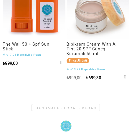
The Wall 50 + Spf Sun
Bibikrem Cream With A
Stick
Tint 20 SPF Güneş
Korumalı 50 ml
🌟 ₺17,98 HepsiMis Puan
Fırsat Ürünü
₺899,00
🌟 ₺13,99 HepsiMis Puan
₺999,00
₺699,30
[
]
·
·
HANDMADE
LOCAL
VEGAN