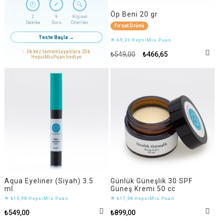
🕐
✓
🔍
Öp Beni 20 gr
2
9
Kişisel
Dakika
Soru
Öneriler
Fırsat Ürünü
Teste Başla →
🌟 ₺9,33 HepsiMis Puan
✨ İlk kez tamamlayanlara 25₺
₺549,00
₺466,65
HepsiMisPuan hediye
Aqua Eyeliner (Siyah) 3.5
Günlük Güneşlik 30 SPF
ml
Güneş Kremi 50 cc
🌟 ₺10,98 HepsiMis Puan
🌟 ₺17,98 HepsiMis Puan
₺549,00
₺899,00