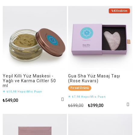
%43
İndirim
Yeşil Killi Yüz Maskesi -
Gua Sha Yüz Masaj Taşı
Yağlı ve Karma Ciltler 50
(Rose Kuvars)
ml
Fırsat Ürünü
🌟 ₺10,98 HepsiMis Puan
🌟 ₺7,98 HepsiMis Puan
₺549,00
₺699,00
₺399,00