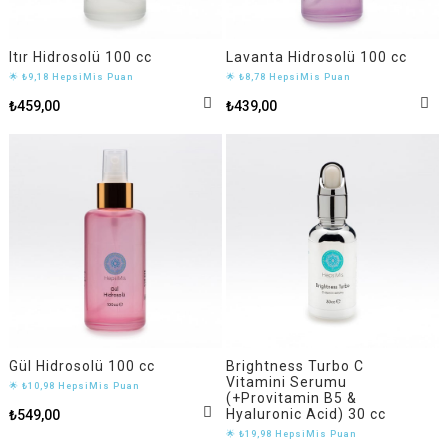
Itır Hidrosolü 100 cc
Lavanta Hidrosolü 100 cc
🌟 ₺9,18 HepsiMis Puan
🌟 ₺8,78 HepsiMis Puan
₺459,00
₺439,00
Gül Hidrosolü 100 cc
Brightness Turbo C
Vitamini Serumu
🌟 ₺10,98 HepsiMis Puan
(+Provitamin B5 &
Hyaluronic Acid) 30 cc
₺549,00
🌟 ₺19,98 HepsiMis Puan