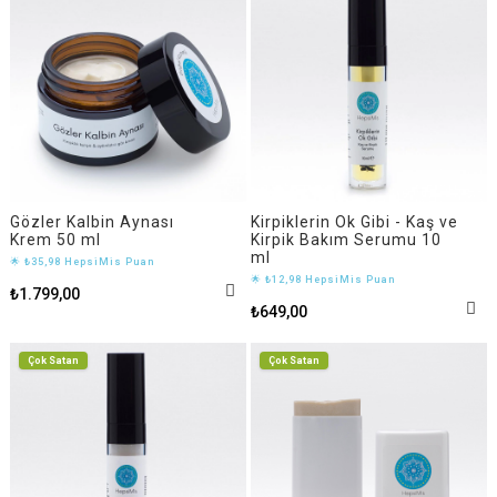
Gözler Kalbin Aynası
Kirpiklerin Ok Gibi - Kaş ve
Krem 50 ml
Kirpik Bakım Serumu 10
ml
🌟 ₺35,98 HepsiMis Puan
🌟 ₺12,98 HepsiMis Puan
₺1.799,00
₺649,00
Çok Satan
Çok Satan