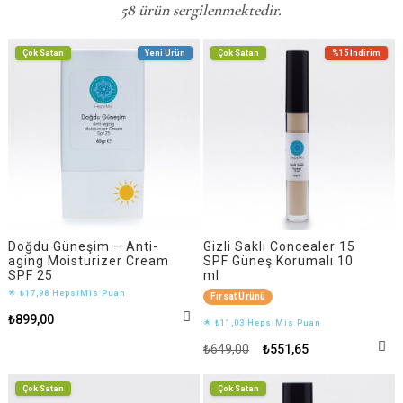
58 ürün sergilenmektedir.
Çok Satan
Yeni Ürün
Çok Satan
%15
İndirim
Doğdu Güneşim – Anti-
Gizli Saklı Concealer 15
aging Moisturizer Cream
SPF Güneş Korumalı 10
SPF 25
ml
🌟 ₺17,98 HepsiMis Puan
Fırsat Ürünü
₺899,00
🌟 ₺11,03 HepsiMis Puan
₺649,00
₺551,65
Çok Satan
Çok Satan