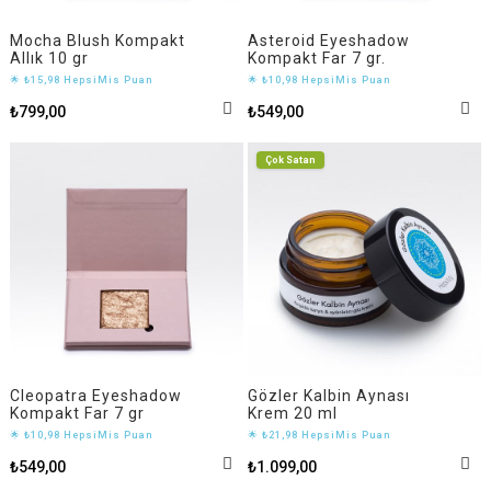
Mocha Blush Kompakt
Asteroid Eyeshadow
Allık 10 gr
Kompakt Far 7 gr.
🌟 ₺15,98 HepsiMis Puan
🌟 ₺10,98 HepsiMis Puan
₺799,00
₺549,00
Çok Satan
Cleopatra Eyeshadow
Gözler Kalbin Aynası
Kompakt Far 7 gr
Krem 20 ml
🌟 ₺10,98 HepsiMis Puan
🌟 ₺21,98 HepsiMis Puan
₺549,00
₺1.099,00