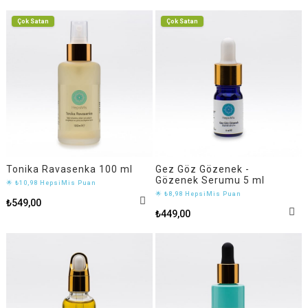
Çok Satan
Çok Satan
Tonika Ravasenka 100 ml
Gez Göz Gözenek -
Gözenek Serumu 5 ml
🌟 ₺10,98 HepsiMis Puan
🌟 ₺8,98 HepsiMis Puan
₺549,00
₺449,00