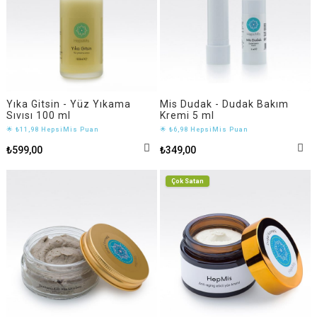
Yıka Gitsin - Yüz Yıkama
Mis Dudak - Dudak Bakım
Sıvısı 100 ml
Kremi 5 ml
🌟 ₺11,98 HepsiMis Puan
🌟 ₺6,98 HepsiMis Puan
₺599,00
₺349,00
Çok Satan