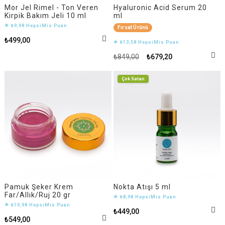
Mor Jel Rimel - Ton Veren
Hyaluronic Acid Serum 20
Kirpik Bakım Jeli 10 ml
ml
🌟 ₺9,98 HepsiMis Puan
Fırsat Ürünü
₺499,00
🌟 ₺13,58 HepsiMis Puan
₺849,00
₺679,20
Çok Satan
Pamuk Şeker Krem
Nokta Atışı 5 ml
Far/Allık/Ruj 20 gr
🌟 ₺8,98 HepsiMis Puan
🌟 ₺10,98 HepsiMis Puan
₺449,00
₺549,00