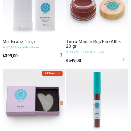
Mis Bronz 15 gr
Terra Madre Ruj/Far/Alllık
20 gr
🌟 ₺7,98 HepsiMis Puan
🌟 ₺10,98 HepsiMis Puan
₺399,00
₺549,00
%43
İndirim