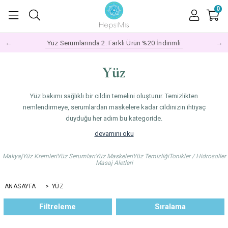
0
←
→
Yüz Serumlarında 2. Farklı Ürün %20 İndirimli
Fırsat Ürünlerini İnceleyin
Yüz
Yüz bakımı sağlıklı bir cildin temelini oluşturur. Temizlikten
nemlendirmeye, serumlardan maskelere kadar cildinizin ihtiyaç
duyduğu her adım bu kategoride.
Her cilt tipi farklıdır — kuru, yağlı, karma, hassas ya da olgun. Doğru yüz
devamını oku
bakımı kendi cilt tipinizi tanımakla başlar ve ona uygun ürünleri
seçmekle devam eder.
Makyaj
Yüz Kremleri
Yüz Serumları
Yüz Maskeleri
Yüz Temizliği
Tonikler / Hidrosoller
Masaj Aletleri
Bitkisel yağlar, bitki özleri, doğal killer ve vitaminlerle formüle edilmiş
yüz bakım ürünlerimizle cildinizin doğal dengesini destekleyin 🌿
ANASAYFA
>
YÜZ
Filtreleme
Sıralama