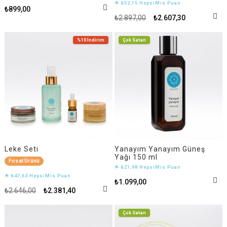
🌟 ₺52,15 HepsiMis Puan
₺899,00
₺2.897,00
₺2.607,30
%10
İndirim
Çok Satan
Leke Seti
Yanayım Yanayım Güneş
Yağı 150 ml
Fırsat Ürünü
🌟 ₺21,98 HepsiMis Puan
🌟 ₺47,63 HepsiMis Puan
₺1.099,00
₺2.646,00
₺2.381,40
Çok Satan