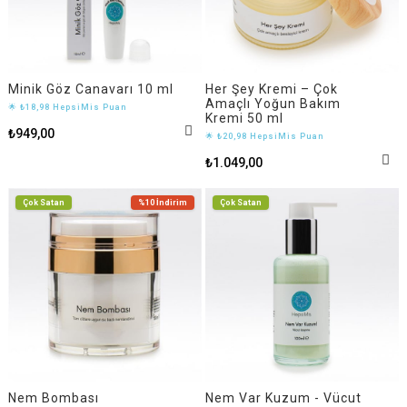
Minik Göz Canavarı 10 ml
Her Şey Kremi – Çok
Amaçlı Yoğun Bakım
🌟 ₺18,98 HepsiMis Puan
Kremi 50 ml
₺949,00
🌟 ₺20,98 HepsiMis Puan
₺1.049,00
Çok Satan
%10
İndirim
Çok Satan
Nem Bombası
Nem Var Kuzum - Vücut