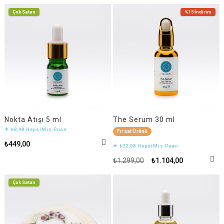
Çok Satan
%15
İndirim
Nokta Atışı 5 ml
The Serum 30 ml
🌟 ₺8,98 HepsiMis Puan
Fırsat Ürünü
₺449,00
🌟 ₺22,08 HepsiMis Puan
₺1.299,00
₺1.104,00
Çok Satan