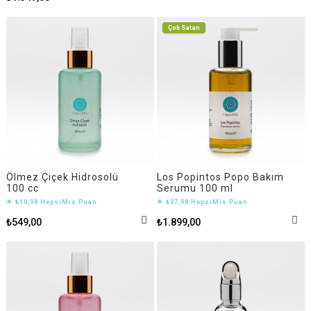
Çok Satan
Ölmez Çiçek Hidrosolü
Los Popintos Popo Bakım
100 cc
Serumu 100 ml
🌟 ₺10,98 HepsiMis Puan
🌟 ₺37,98 HepsiMis Puan
₺549,00
₺1.899,00