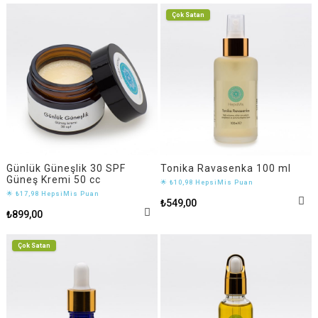
Çok Satan
Günlük Güneşlik 30 SPF
Tonika Ravasenka 100 ml
Güneş Kremi 50 cc
🌟 ₺10,98 HepsiMis Puan
🌟 ₺17,98 HepsiMis Puan
₺549,00
₺899,00
Çok Satan