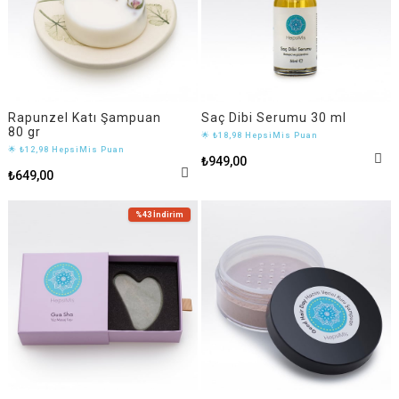
Rapunzel Katı Şampuan
Saç Dibi Serumu 30 ml
80 gr
🌟 ₺18,98 HepsiMis Puan
🌟 ₺12,98 HepsiMis Puan
₺949,00
₺649,00
%43
İndirim