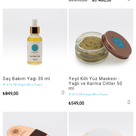
Saç Bakım Yağı 30 ml
Yeşil Killi Yüz Maskesi -
Yağlı ve Karma Ciltler 50
🌟 ₺16,98 HepsiMis Puan
ml
₺849,00
🌟 ₺10,98 HepsiMis Puan
₺549,00