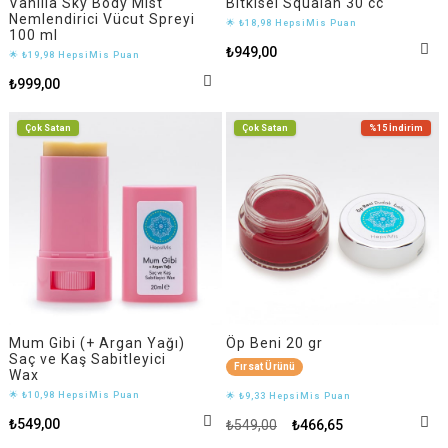
Vanilla Sky Body Mist
Bitkisel Squalan 30 cc
Nemlendirici Vücut Spreyi
🌟 ₺18,98 HepsiMis Puan
100 ml
₺949,00
🌟 ₺19,98 HepsiMis Puan
₺999,00
Çok Satan
Çok Satan
%15
İndirim
Mum Gibi (+ Argan Yağı)
Öp Beni 20 gr
Saç ve Kaş Sabitleyici
Fırsat Ürünü
Wax
🌟 ₺10,98 HepsiMis Puan
🌟 ₺9,33 HepsiMis Puan
₺549,00
₺549,00
₺466,65