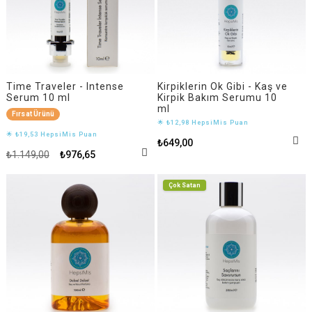
Time Traveler - Intense
Kirpiklerin Ok Gibi - Kaş ve
Serum 10 ml
Kirpik Bakım Serumu 10
ml
Fırsat Ürünü
🌟 ₺12,98 HepsiMis Puan
🌟 ₺19,53 HepsiMis Puan
₺649,00
₺1.149,00
₺976,65
Çok Satan