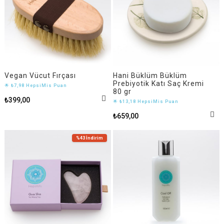
Vegan Vücut Fırçası
Hani Büklüm Büklüm
Prebiyotik Katı Saç Kremi
🌟 ₺7,98 HepsiMis Puan
80 gr
₺399,00
🌟 ₺13,18 HepsiMis Puan
₺659,00
%43
İndirim