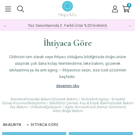
0
←
→
Fırsat Ürünlerini İnceleyin
İhtiyaca Göre
Cildinizin tam olarak neye ihtiyacı olduğunu bildiğinizde doğru ürüne
ulaşmak çok daha kolay. Nemlendirme, leke bakımı, gözenek
sıkılaştırma ya da anti-aging — ihtiyacınızı seçin, size özel çözümleri
keşfedin.
Her cildin farklı dönemlerde farklı ihtiyaçları olabilir; mevsim
devamını oku
değişimleri, hormonal süreçler ya da yaşam temposu cildin
beklentilerini değiştirir. Bu kategoride ihtiyacınıza göre filtrelenmiş ürün
Nemlendirme
Leke Bakımı
Gözenek Bakımı / Sivilce
Anti-Aging / Kırışıklık
Güneş Koruma
Sıkılaştırma / Selülit
Göz Çevresi, Kaş & Kirpik Bakımı
Dudak Bakımı
gruplarını bulabilir, bakım rutininizi hedefe yönelik şekillendirebilirsiniz.
Saç Bakımı / Dökülme
Epilasyon / Ağda Sonrası
Kılcal Damar Görünümü
İntim Bölge Bakımı
Doğru ihtiyacı belirlemek, doğru sonuca ulaşmanın en kısa yoludur 🌿
ANASAYFA
>
İHTIYACA GÖRE