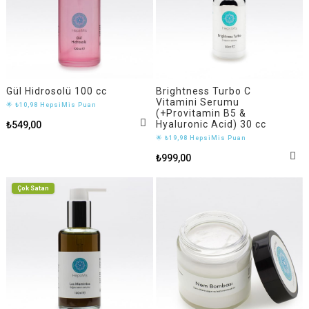
Gül Hidrosolü 100 cc
Brightness Turbo C
Vitamini Serumu
🌟 ₺10,98 HepsiMis Puan
(+Provitamin B5 &
Hyaluronic Acid) 30 cc
₺549,00
🌟 ₺19,98 HepsiMis Puan
₺999,00
Çok Satan