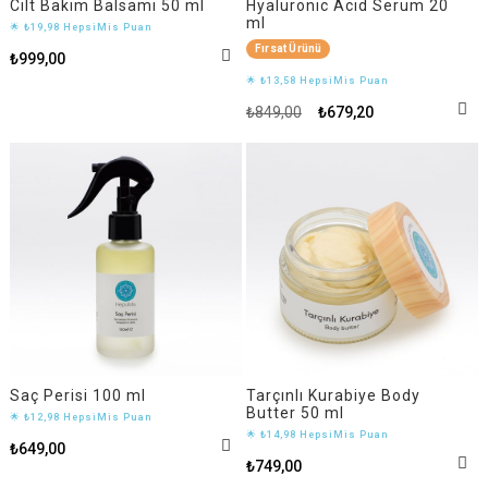
Cilt Bakım Balsamı 50 ml
Hyaluronic Acid Serum 20
ml
🌟 ₺19,98 HepsiMis Puan
Fırsat Ürünü
₺999,00
🌟 ₺13,58 HepsiMis Puan
₺849,00
₺679,20
Saç Perisi 100 ml
Tarçınlı Kurabiye Body
Butter 50 ml
🌟 ₺12,98 HepsiMis Puan
🌟 ₺14,98 HepsiMis Puan
₺649,00
₺749,00