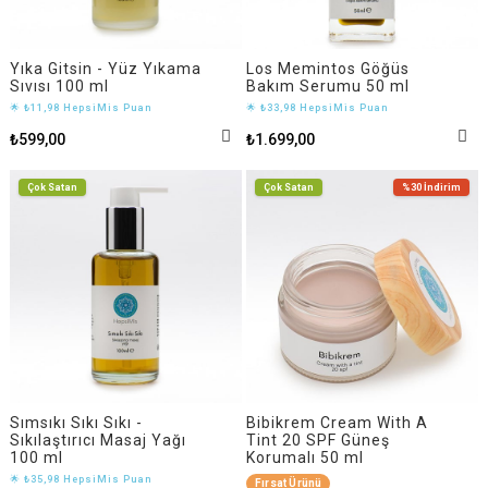
Yıka Gitsin - Yüz Yıkama
Los Memintos Göğüs
Sıvısı 100 ml
Bakım Serumu 50 ml
🌟 ₺11,98 HepsiMis Puan
🌟 ₺33,98 HepsiMis Puan
₺599,00
₺1.699,00
Çok Satan
Çok Satan
%30
İndirim
Sımsıkı Sıkı Sıkı -
Bibikrem Cream With A
Sıkılaştırıcı Masaj Yağı
Tint 20 SPF Güneş
100 ml
Korumalı 50 ml
🌟 ₺35,98 HepsiMis Puan
Fırsat Ürünü