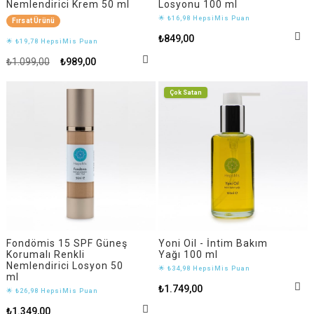
Nemlendirici Krem 50 ml
Losyonu 100 ml
🌟 ₺16,98 HepsiMis Puan
Fırsat Ürünü
₺849,00
🌟 ₺19,78 HepsiMis Puan
₺1.099,00
₺989,00
Çok Satan
Fondömis 15 SPF Güneş
Yoni Oil - İntim Bakım
Korumalı Renkli
Yağı 100 ml
Nemlendirici Losyon 50
🌟 ₺34,98 HepsiMis Puan
ml
₺1.749,00
🌟 ₺26,98 HepsiMis Puan
₺1.349,00