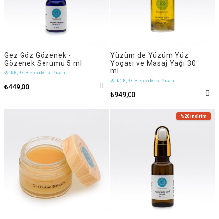
Gez Göz Gözenek -
Yüzüm de Yüzüm Yüz
Gözenek Serumu 5 ml
Yogası ve Masaj Yağı 30
ml
🌟 ₺8,98 HepsiMis Puan
🌟 ₺18,98 HepsiMis Puan
₺449,00
₺949,00
%20
İndirim