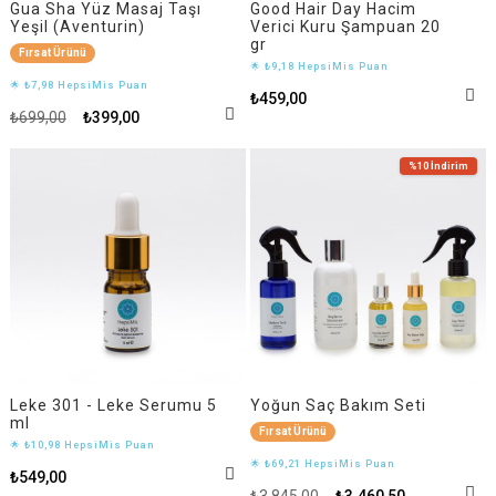
Gua Sha Yüz Masaj Taşı
Good Hair Day Hacim
Yeşil (Aventurin)
Verici Kuru Şampuan 20
gr
Fırsat Ürünü
🌟 ₺9,18 HepsiMis Puan
🌟 ₺7,98 HepsiMis Puan
₺459,00
₺699,00
₺399,00
%10
İndirim
Leke 301 - Leke Serumu 5
Yoğun Saç Bakım Seti
ml
Fırsat Ürünü
🌟 ₺10,98 HepsiMis Puan
🌟 ₺69,21 HepsiMis Puan
₺549,00
₺3.845,00
₺3.460,50