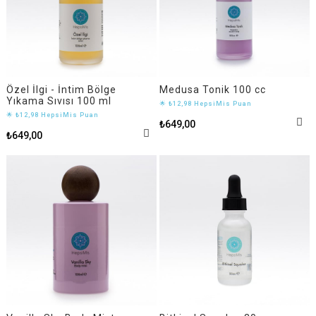
Özel İlgi - İntim Bölge
Medusa Tonik 100 cc
Yıkama Sıvısı 100 ml
🌟 ₺12,98 HepsiMis Puan
🌟 ₺12,98 HepsiMis Puan
₺649,00
₺649,00