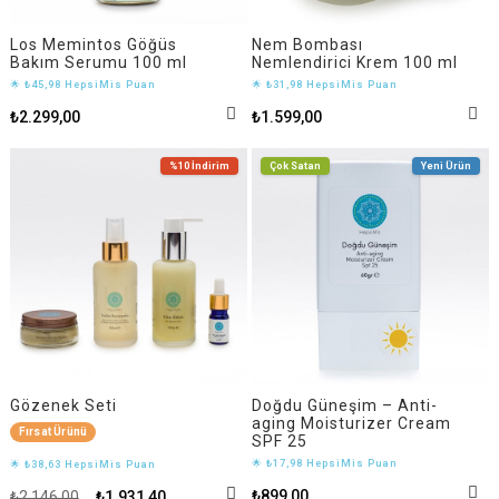
Los Memintos Göğüs
Nem Bombası
Bakım Serumu 100 ml
Nemlendirici Krem 100 ml
🌟 ₺45,98 HepsiMis Puan
🌟 ₺31,98 HepsiMis Puan
₺2.299,00
₺1.599,00
%10
İndirim
Çok Satan
Yeni Ürün
Gözenek Seti
Doğdu Güneşim – Anti-
aging Moisturizer Cream
Fırsat Ürünü
SPF 25
🌟 ₺17,98 HepsiMis Puan
🌟 ₺38,63 HepsiMis Puan
₺899,00
₺2.146,00
₺1.931,40