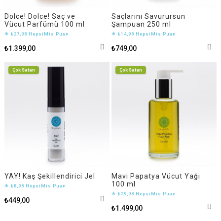
Dolce! Dolce! Saç ve
Saçlarını Savurursun
Vücut Parfümü 100 ml
Şampuan 250 ml
🌟 ₺27,98 HepsiMis Puan
🌟 ₺14,98 HepsiMis Puan
₺1.399,00
₺749,00
Çok Satan
Çok Satan
YAY! Kaş Şekillendirici Jel
Mavi Papatya Vücut Yağı
100 ml
🌟 ₺8,98 HepsiMis Puan
🌟 ₺29,98 HepsiMis Puan
₺449,00
₺1.499,00