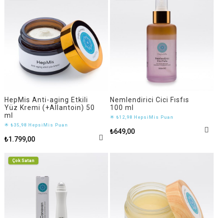
HepMis Anti-aging Etkili
Nemlendirici Cici Fısfıs
Yüz Kremi (+Allantoin) 50
100 ml
ml
🌟 ₺12,98 HepsiMis Puan
🌟 ₺35,98 HepsiMis Puan
₺649,00
₺1.799,00
Çok Satan