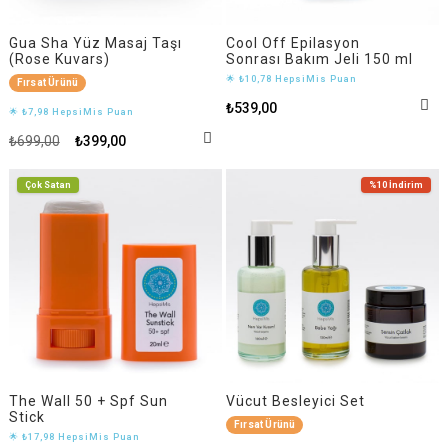
Gua Sha Yüz Masaj Taşı
Cool Off Epilasyon
(Rose Kuvars)
Sonrası Bakım Jeli 150 ml
🌟 ₺10,78 HepsiMis Puan
Fırsat Ürünü
₺539,00
🌟 ₺7,98 HepsiMis Puan
₺699,00
₺399,00
Çok Satan
%10
İndirim
The Wall 50 + Spf Sun
Vücut Besleyici Set
Stick
Fırsat Ürünü
🌟 ₺17,98 HepsiMis Puan