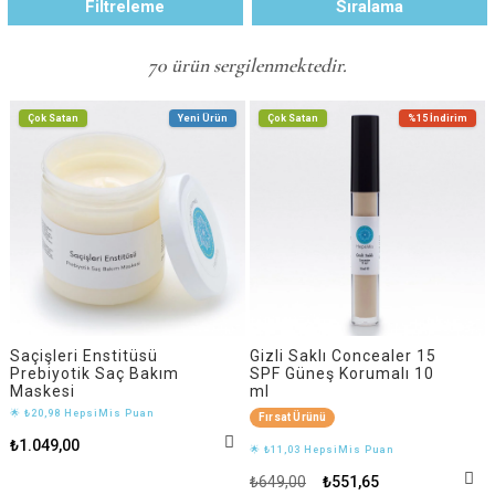
Filtreleme
Sıralama
70 ürün sergilenmektedir.
Çok Satan
Yeni Ürün
Çok Satan
%15
İndirim
Saçişleri Enstitüsü
Gizli Saklı Concealer 15
Prebiyotik Saç Bakım
SPF Güneş Korumalı 10
Maskesi
ml
🌟 ₺20,98 HepsiMis Puan
Fırsat Ürünü
₺1.049,00
🌟 ₺11,03 HepsiMis Puan
₺649,00
₺551,65