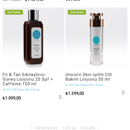
Çok Satan
Çok Satan
Fit & Tan Sıkılaştırıcı
Unicorn Skin Işıltılı Cilt
Güneş Losyonu 20 Spf +
Bakım Losyonu 50 ml
Caffeine 150 ml
🌟 ₺27,98 HepsiMis Puan
🌟 ₺21,98 HepsiMis Puan
₺1.399,00
₺1.099,00
[
]
·
·
HANDMADE
LOCAL
VEGAN