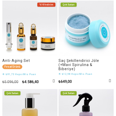
%10
İndirim
Çok Satan
Anti-Aging Set
Saç Şekillendirici Jöle
(+Mavi Spirulina &
Fırsat Ürünü
Biberiye)
🌟 ₺12,98 HepsiMis Puan
🌟 ₺91,73 HepsiMis Puan
₺649,00
₺5.096,00
₺4.586,40
Çok Satan
Çok Satan