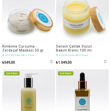
Kimkime Curcuma -
Sensin Çatlak Vücut
Zerdeçal Maskesi 50 gr
Bakım Kremi 100 ml
🌟 ₺10,98 HepsiMis Puan
🌟 ₺20,98 HepsiMis Puan
₺549,00
₺1.049,00
Çok Satan
Çok Satan