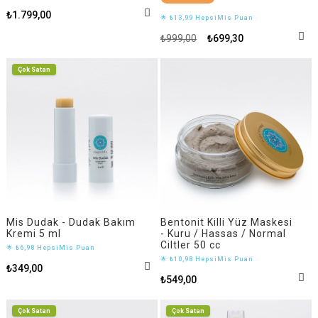
₺1.799,00
🌟 ₺13,99 HepsiMis Puan
₺999,00
₺699,30
Çok Satan
Mis Dudak - Dudak Bakım
Bentonit Killi Yüz Maskesi
Kremi 5 ml
- Kuru / Hassas / Normal
Ciltler 50 cc
🌟 ₺6,98 HepsiMis Puan
🌟 ₺10,98 HepsiMis Puan
₺349,00
₺549,00
Çok Satan
Çok Satan