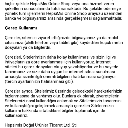
hiçbir şekilde HepsiMis Online Shop veya ona hizmet veren
şirketlerin sunucularında tutulmamaktadır. Bu şekilde ödemeye
yönelik tüm işlemlerin HepsiMis Online Shop arayüzü üzerinden
banka ve bilgisayarınız arasında gerçekleşmesi sağlanmaktadır.
Çerez Kullanımı
Çerezler, sitemizi ziyaret ettiğinizde bilgisayarınız ya da mobil
cihazınıza (akıllı telefon veya tablet gibi) kaydedilen küçük metin
dosyaları ya da bilgilerdir.
Çerezleri, Sitelerimizin daha kolay kullanılması ve sizin ilgi ve
ihtiyaçlarınıza göre ayarlanması için kullanıyoruz. İnternet
siteleri bu çerez dosyaları okuyup yazabiliyorlar ve bu sayede
tanınmanız ve size daha uygun bir internet sitesi sunulması
amacıyla sizinle ilgili önemli bilgilerin hatırlanması sağlanıyor
(tercih ayarlarınızın hatırlanması gibi).
Çerezler ayrıca, Sitelerimiz üzerinde gelecekteki hareketlerinizin
hızlanmasına da yardımcı olur. Bunlara ek olarak, ziyaretçilerin
Sitelerimizi nasıl kullandığını anlamak ve Sitelerimizin tasarımını
ve kullanışlılığını geliştirmek amacıyla çerezleri Sitelerimizin
kullanımı hakkında istatistiksel bilgiler toplamak için de
kullanabiliriz.
Hepsimis Doğal Ürünler Ticaret Ltd. Şti.