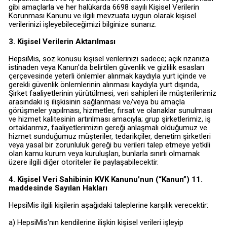
gibi amaçlarla ve her halükarda 6698 sayılı Kişisel Verilerin
Korunması Kanunu ve ilgili mevzuata uygun olarak kişisel
verilerinizi işleyebileceğimizi bilginize sunarız.
3. Kişisel Verilerin Aktarılması
HepsiMis, söz konusu kişisel verilerinizi sadece; açık rızanıza
istinaden veya Kanun'da belirtilen güvenlik ve gizlilik esasları
çerçevesinde yeterli önlemler alınmak kaydıyla yurt içinde ve
gerekli güvenlik önlemlerinin alınması kaydıyla yurt dışında,
Şirket faaliyetlerinin yürütülmesi, veri sahipleri ile müşterilerimiz
arasındaki iş ilişkisinin sağlanması ve/veya bu amaçla
görüşmeler yapılması, hizmetler, fırsat ve olanaklar sunulması
ve hizmet kalitesinin artırılması amacıyla; grup şirketlerimiz, iş
ortaklarımız, faaliyetlerimizin gereği anlaşmalı olduğumuz ve
hizmet sunduğumuz müşteriler, tedarikçiler, denetim şirketleri
veya yasal bir zorunluluk gereği bu verileri talep etmeye yetkili
olan kamu kurum veya kuruluşları, bunlarla sınırlı olmamak
üzere ilgili diğer otoriteler ile paylaşabilecektir.
4. Kişisel Veri Sahibinin KVK Kanunu'nun (“Kanun”) 11.
maddesinde Sayılan Hakları
HepsiMis ilgili kişilerin aşağıdaki taleplerine karşılık verecektir:
a) HepsiMis'nın kendilerine ilişkin kişisel verileri işleyip