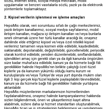
sözlü, internet sitesi, sosyal medya mecraları, mobil
uygulamalar ve benzeri vasıtalarla sözlü, yazılı ya da elektronik
yöntemlerle toplamaktayız.
2. Kişisel verilerin işlenmesi ve işleme amaçları
HepsiMis olarak, veri sorumlusu sıfatı ile çağrı merkezlerimiz,
yazılı iletişim kanallarımız, sosyal medya sayfalarımız, mobil
iletişim kanalları, mağaza içi iletişim kanalları ve/veya bunlarla
sınırlı olmamak üzere her türlü kanallar aracılığı ile; onayınız
dahilinde elde ettiğimiz kişisel ve/veya özel nitelikli kişisel
verileriniz tamamen veya kısmen elde edilebilir, kaydedilebilir,
saklanabilir, depolanabilir, değiştirilebilir, güncellenebilir, periyodik
olarak kontrol edilebilir, yeniden düzenlenebilir, sınıflandırılabilir,
işlendikleri amaç için gerekli olan ya da ilgili kanunda öngörülen
süre kadar muhafaza edilebilir, kanuni ya da hizmete bağlı fiili
gereklilikler halinde HepsiMis'nın birlikte çalıştığı özel-tüzel
kişilerle ya da kanunen yükümlü olduğu kamu kurum ve
kuruluşlarıyla ve/veya Türkiye'de veya yurt dışında mukim olan
ilgili 3. kişi gerçek kişi/tüzel kişilerle paylaşılabilir/devredilebilir,
kanuni ya da hizmete bağlı fiili gereklilikler halinde yurtdışına
aktarılabilir.
HepsiMis müşterilerinin markalarımızın hizmetlerinden
faydalanabilmesi, onayınız halinde kampanyalarımız hakkında
sizleri bilgilendirmek, öneri ve şikayetlerinizi kayıt altına
alabilmek, sizlere daha iyi hizmet standartları oluşturabilmek,
HepsiMis ticari ve iş stratejilerinin belirlenmesi ve uygulanması