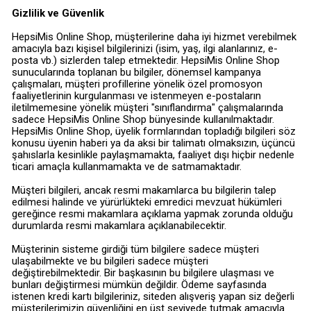
Gizlilik ve Güvenlik
HepsiMis Online Shop, müşterilerine daha iyi hizmet verebilmek
amacıyla bazı kişisel bilgilerinizi (isim, yaş, ilgi alanlarınız, e-
posta vb.) sizlerden talep etmektedir. HepsiMis Online Shop
sunucularında toplanan bu bilgiler, dönemsel kampanya
çalışmaları, müşteri profillerine yönelik özel promosyon
faaliyetlerinin kurgulanması ve istenmeyen e-postaların
iletilmemesine yönelik müşteri "sınıflandırma" çalışmalarında
sadece HepsiMis Online Shop bünyesinde kullanılmaktadır.
HepsiMis Online Shop, üyelik formlarından topladığı bilgileri söz
konusu üyenin haberi ya da aksi bir talimatı olmaksızın, üçüncü
şahıslarla kesinlikle paylaşmamakta, faaliyet dışı hiçbir nedenle
ticari amaçla kullanmamakta ve de satmamaktadır.
Müşteri bilgileri, ancak resmi makamlarca bu bilgilerin talep
edilmesi halinde ve yürürlükteki emredici mevzuat hükümleri
gereğince resmi makamlara açıklama yapmak zorunda olduğu
durumlarda resmi makamlara açıklanabilecektir.
Müşterinin sisteme girdiği tüm bilgilere sadece müşteri
ulaşabilmekte ve bu bilgileri sadece müşteri
değiştirebilmektedir. Bir başkasının bu bilgilere ulaşması ve
bunları değiştirmesi mümkün değildir. Ödeme sayfasında
istenen kredi kartı bilgileriniz, siteden alışveriş yapan siz değerli
müşterilerimizin güvenliğini en üst seviyede tutmak amacıyla