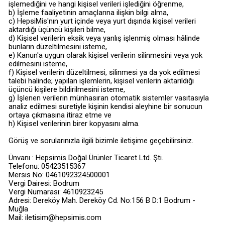
işlemediğini ve hangi kişisel verileri işlediğini öğrenme,
b) İşleme faaliyetinin amaçlarına ilişkin bilgi alma,
c) HepsiMis'nın yurt içinde veya yurt dışında kişisel verileri
aktardığı üçüncü kişileri bilme,
d) Kişisel verilerin eksik veya yanlış işlenmiş olması hâlinde
bunların düzeltilmesini isteme,
e) Kanun'a uygun olarak kişisel verilerin silinmesini veya yok
edilmesini isteme,
f) Kişisel verilerin düzeltilmesi, silinmesi ya da yok edilmesi
talebi halinde; yapılan işlemlerin, kişisel verilerin aktarıldığı
üçüncü kişilere bildirilmesini isteme,
g) İşlenen verilerin münhasıran otomatik sistemler vasıtasıyla
analiz edilmesi suretiyle kişinin kendisi aleyhine bir sonucun
ortaya çıkmasına itiraz etme ve
h) Kişisel verilerinin birer kopyasını alma.
Görüş ve sorularınızla ilgili bizimle iletişime geçebilirsiniz.
Ünvanı : Hepsimis Doğal Ürünler Ticaret Ltd. Şti.
Telefonu: 05423515367
Mersis No: 0461092324500001
Vergi Dairesi: Bodrum
Vergi Numarası: 4610923245
Adresi: Dereköy Mah. Dereköy Cd. No:156 B D:1 Bodrum -
Muğla
Mail:
iletisim@hepsimis.com