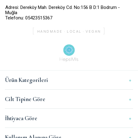
Adresi: Dereköy Mah. Dereköy Cd. No:156 B D:1 Bodrum -
Muğla
Telefonu: 05423515367
[
]
·
·
HANDMADE
LOCAL
VEGAN
Ürün Kategorileri
Yüz
Cilt Tipine Göre
Vücut
Saç
Kuru Ciltler
İhtiyaca Göre
Makyaj
Hassas / Atopik
Aromaterapi
Normal Ciltler
Nemlendirme
Kullanım Alanına Göre