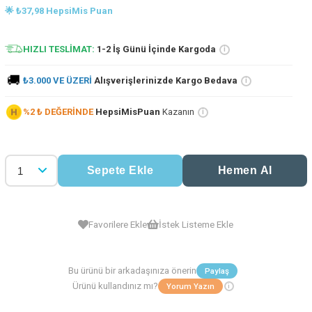
🌟 ₺37,98 HepsiMis Puan
HIZLI TESLİMAT:
1-2 İş Günü İçinde Kargoda
i
🚚
₺3.000 VE ÜZERİ
Alışverişlerinizde Kargo Bedava
i
%2 ₺ DEĞERİNDE
HepsiMisPuan
Kazanın
i
Favorilere Ekle
İstek Listeme Ekle
i