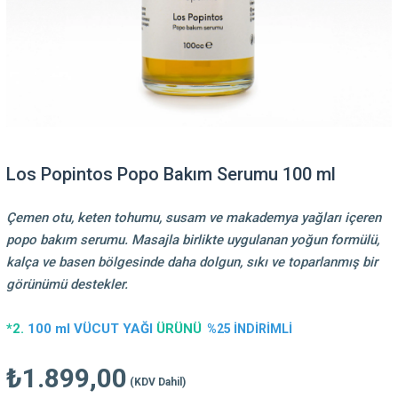
Los Popintos Popo Bakım Serumu 100 ml
Çemen otu, keten tohumu, susam ve makademya yağları içeren
popo bakım serumu. Masajla birlikte uygulanan yoğun formülü,
kalça ve basen bölgesinde daha dolgun, sıkı ve toparlanmış bir
görünümü destekler.
*2.
100 ml VÜCUT YAĞI
ÜRÜNÜ
%25 İNDİRİMLİ
₺1.899,00
(KDV Dahil)