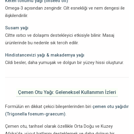
Keten tohumu yağı (linseed oil)
Omega-3 açısından zengindir. Cilt esnekliği ve nem dengesi ile
ilişkilendirilir.
Susam yağı
Ciltte ısıtıcı ve dolaşımı destekleyici etkisiyle bilinir. Masaj
ürünlerinde bu nedenle sık tercih edilir.
Hindistancevizi yağı & makademya yağı
Cildi besler, daha yumuşak ve dolgun bir yüzey hissi oluşturur.
Çemen Otu Yağı: Geleneksel Kullanımın İzleri
Formülün en dikkat çekici bileşenlerinden biri
çemen otu yağıdır
(Trigonella foenum-graecum)
.
Çemen otu, tarihsel olarak özellikle Orta Doğu ve Kuzey
Afrika'da, vücut hatlarını desteklemek ve daha dolgun bir