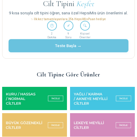
Cilt Tipini
Keşfet
9 kısa soruyla cilt tipini öğren, sana özel HepsiMis ürün önerilerini al.
✨ İlk kez tamamlayanlara 25₺ HepsiMisPuan hediye
🕐
✓
🔍
2
9
Kişisel
Dakika
Soru
Öneriler
→
Teste Başla
Cilt Tipine Göre Ürünler