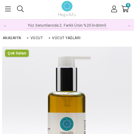
0
←
→
Yüz Serumlarında 2. Farklı Ürün %20 İndirimli
ANASAYFA
>
VÜCUT
>
VÜCUT YAĞLARI
Çok Satan