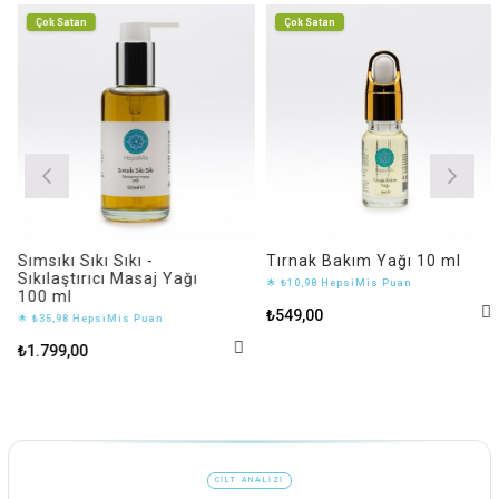
Çok Satan
Çok Satan
Sımsıkı Sıkı Sıkı -
Tırnak Bakım Yağı 10 ml
Sıkılaştırıcı Masaj Yağı
🌟 ₺10,98 HepsiMis Puan
100 ml
₺549,00
🌟 ₺35,98 HepsiMis Puan
₺1.799,00
CİLT ANALİZİ