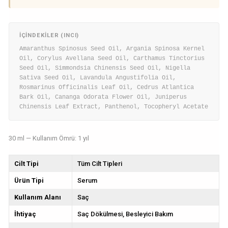
İÇINDEKILER (INCI)
Amaranthus Spinosus Seed Oil, Argania Spinosa Kernel
Oil, Corylus Avellana Seed Oil, Carthamus Tinctorius
Seed Oil, Simmondsia Chinensis Seed Oil, Nigella
Sativa Seed Oil, Lavandula Angustifolia Oil,
Rosmarinus Officinalis Leaf Oil, Cedrus Atlantica
Bark Oil, Cananga Odorata Flower Oil, Juniperus
Chinensis Leaf Extract, Panthenol, Tocopheryl Acetate
30 ml — Kullanım Ömrü: 1 yıl
Cilt Tipi
Tüm Cilt Tipleri
Ürün Tipi
Serum
Kullanım Alanı
Saç
İhtiyaç
Saç Dökülmesi
Besleyici Bakım