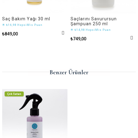
Saç Bakım Yağı 30 ml
Saçlarını Savurursun
Şampuan 250 ml
🌟 ₺16,98 HepsiMis Puan
🌟 ₺14,98 HepsiMis Puan
₺849,00
₺749,00
Benzer Ürünler
Çok Satan