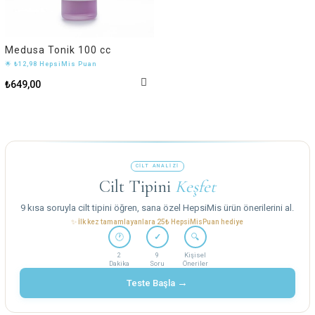
Medusa Tonik 100 cc
🌟 ₺12,98 HepsiMis Puan
₺649,00
CİLT ANALİZİ
Cilt Tipini
Keşfet
9 kısa soruyla cilt tipini öğren, sana özel HepsiMis ürün önerilerini al.
✨ İlk kez tamamlayanlara 25₺ HepsiMisPuan hediye
🕐
✓
🔍
2
9
Kişisel
Dakika
Soru
Öneriler
→
Teste Başla