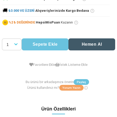
🚚
₺3.000 VE ÜZERİ
Alışverişlerinizde Kargo Bedava
i
%2 ₺ DEĞERİNDE
HepsiMisPuan
Kazanın
i
Favorilere Ekle
İstek Listeme Ekle
i
Ürün Özellikleri