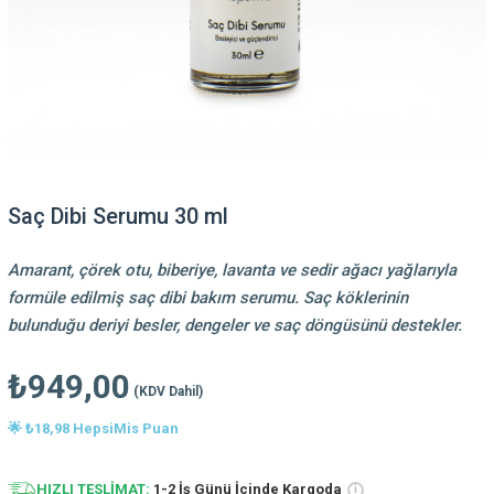
Saç Dibi Serumu 30 ml
Amarant, çörek otu, biberiye, lavanta ve sedir ağacı yağlarıyla
formüle edilmiş saç dibi bakım serumu. Saç köklerinin
bulunduğu deriyi besler, dengeler ve saç döngüsünü destekler.
₺949,00
(KDV Dahil)
🌟 ₺18,98 HepsiMis Puan
HIZLI TESLİMAT:
1-2 İş Günü İçinde Kargoda
i