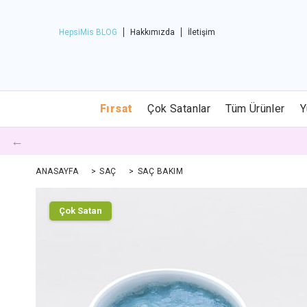
HepsiMis BLOG
Hakkımızda
İletişim
Fırsat
Çok Satanlar
Tüm Ürünler
Y
←
ANASAYFA
>
SAÇ
>
SAÇ BAKIM
Çok Satan