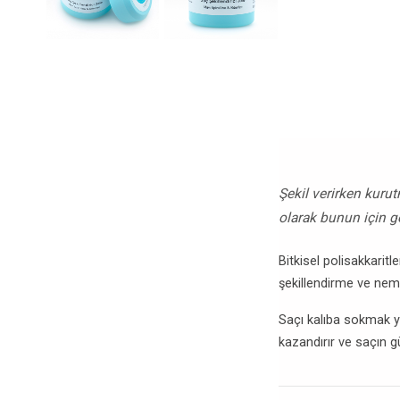
Şekil verirken kuru
olarak bunun için gel
Bitkisel polisakkarit
şekillendirme ve neml
Saçı kalıba sokmak yer
kazandırır ve saçın 