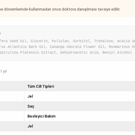
me dönemlerinde kullanmadan önce doktora danışılması tavsiye edilir.
)
fera Seed Oil, Glycerin, Pullulan, Sorbitol, Trehalose, Acacia S
rus Atlantica Bark Oil, Cananga Odorata Flower Oil, Rosmarinus O
Spirulina Platensis Extract, Dehydroacetic Acid, Benzyl Alcohol
 yıl
Tüm Cilt Tipleri
Jel
Saç
Besleyici Bakım
Jel