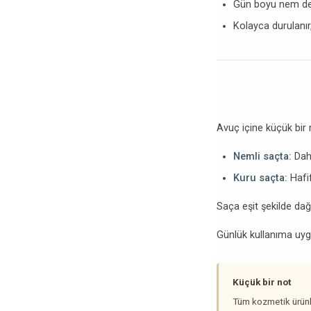
Gün boyu nem de
Kolayca durulanı
Avuç içine küçük bir m
Nemli saçta:
Daha
Kuru saçta:
Hafif
Saça eşit şekilde dağı
Günlük kullanıma uyg
Küçük bir not
Tüm kozmetik ürünle