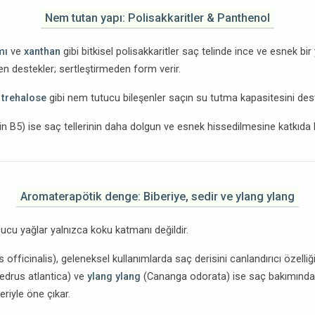
Nem tutan yapı: Polisakkaritler & Panthenol
mı
ve
xanthan
gibi bitkisel polisakkaritler saç telinde ince ve esnek bir
n destekler; sertleştirmeden form verir.
e
trehalose
gibi nem tutucu bileşenler saçın su tutma kapasitesini dest
n B5) ise saç tellerinin daha dolgun ve esnek hissedilmesine katkıda 
Aromaterapötik denge: Biberiye, sedir ve ylang ylang
ucu yağlar yalnızca koku katmanı değildir.
fficinalis), geleneksel kullanımlarda saç derisini canlandırıcı özelliğiy
edrus atlantica) ve
ylang ylang
(Cananga odorata) ise saç bakımında 
eriyle öne çıkar.