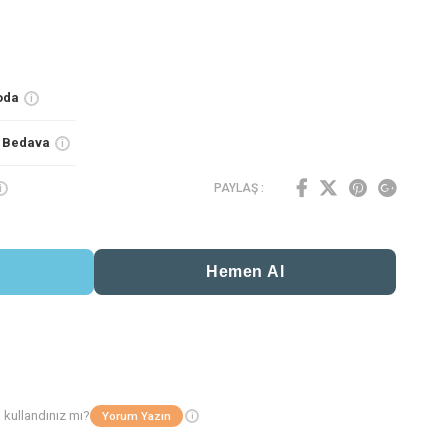
oda
i
o Bedava
i
PAYLAŞ :
i
i