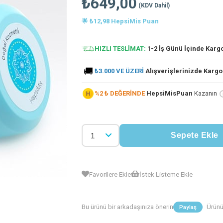
₺649,00
(KDV Dahil)
🌟 ₺12,98 HepsiMis Puan
HIZLI TESLİMAT:
1-2 İş Günü İçinde Karg
🚚
₺3.000 VE ÜZERİ
Alışverişlerinizde Karg
%2 ₺ DEĞERİNDE
HepsiMisPuan
Kazanın
Favorilere Ekle
İstek Listeme Ekle