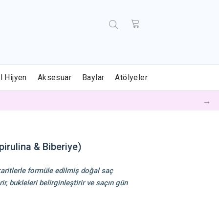
l Hijyen
Aksesuar
Baylar
Atölyeler
→
pirulina & Biberiye)
karitlerle formüle edilmiş doğal saç
ir, bukleleri belirginleştirir ve saçın gün