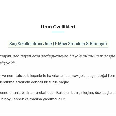
Ürün Özellikleri
Saç Şekillendirici Jöle (+ Mavi Spirulina & Biberiye)
tmayan, sabitleyen ama sertleştirmeyen bir jöle mümkün mü? İşte
iştirildi.
ler ve nem tutucu bileşenlerle hazırlanan bu mavi jöle, saçın doğal fo
endirme arasında dengeli bir tutuş sağlar.
ine onunla birlikte hareket eder. Bukleleri belirginleştirir, düz saçlara
gün boyu esnek kalmasına yardımcı olur.