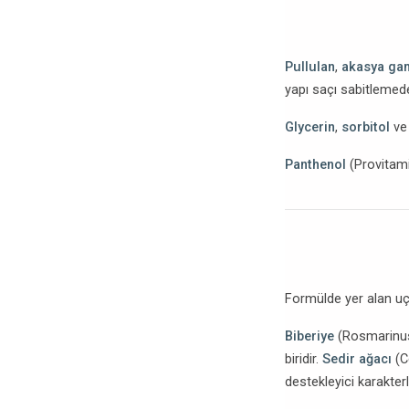
Pullulan
,
akasya ga
yapı saçı sabitlemede
Glycerin
,
sorbitol
v
Panthenol
(Provitami
Formülde yer alan uç
Biberiye
(Rosmarinus o
biridir.
Sedir ağacı
(C
destekleyici karakterl