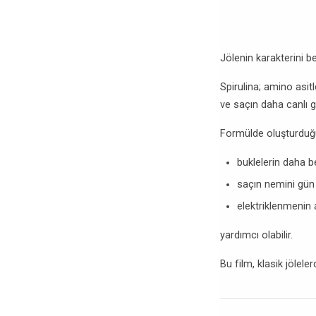
Jölenin karakterini be
Spirulina; amino asit
ve saçın daha canlı g
Formülde oluşturduğu
buklelerin daha b
saçın nemini gün
elektriklenmenin
yardımcı olabilir.
Bu film, klasik jölele