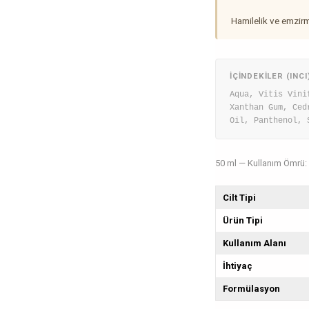
Hamilelik ve emzir
İÇINDEKILER (INCI
Aqua, Vitis Vini
Xanthan Gum, Ced
Oil, Panthenol, 
50 ml — Kullanım Ömrü: 1
Cilt Tipi
Ürün Tipi
Kullanım Alanı
İhtiyaç
Formülasyon