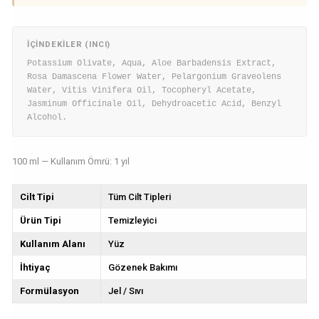
İÇINDEKILER (INCI)
Potassium Olivate, Aqua, Aloe Barbadensis Extract,
Rosa Damascena Flower Water, Pelargonium Graveolens
Water, Vitis Vinifera Oil, Tocopheryl Acetate,
Jasminum Officinale Oil, Dehydroacetic Acid, Benzyl
Alcohol.
100 ml — Kullanım Ömrü: 1 yıl
Cilt Tipi
Tüm Cilt Tipleri
Ürün Tipi
Temizleyici
Kullanım Alanı
Yüz
İhtiyaç
Gözenek Bakımı
Formülasyon
Jel / Sıvı