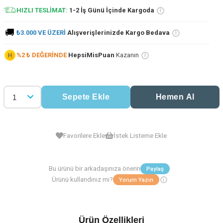
HIZLI TESLİMAT:
1-2 İş Günü İçinde Kargoda
i
🚚
₺3.000 VE ÜZERİ
Alışverişlerinizde Kargo Bedava
i
%2 ₺ DEĞERİNDE
HepsiMisPuan
Kazanın
i
Favorilere Ekle
İstek Listeme Ekle
i
Ürün Özellikleri