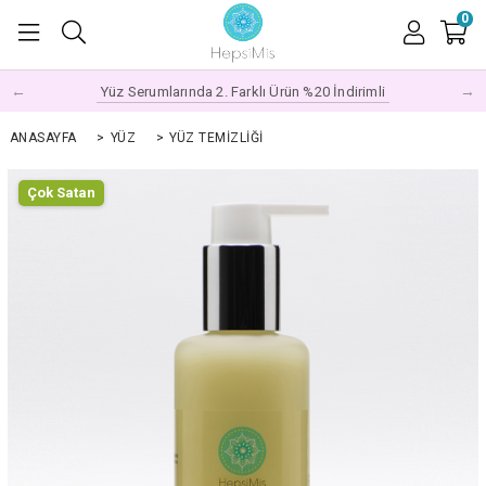
0
←
→
Yüz Serumlarında 2. Farklı Ürün %20 İndirimli
ANASAYFA
>
YÜZ
>
YÜZ TEMIZLIĞI
Çok Satan