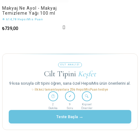
Makyaj Ne Ayol - Makyaj
Temizleme Yağı 100 ml
🌟 ₺14,78 HepsiMis Puan
₺739,00
CİLT ANALİZİ
Cilt Tipini
Keşfet
9 kısa soruyla cilt tipini öğren, sana özel HepsiMis ürün önerilerini al.
✨ İlk kez tamamlayanlara 25₺ HepsiMisPuan hediye
🕐
✓
🔍
2
9
Kişisel
Dakika
Soru
Öneriler
→
Teste Başla