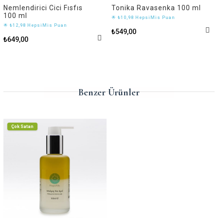
Nemlendirici Cici Fısfıs
Tonika Ravasenka 100 ml
100 ml
🌟 ₺10,98 HepsiMis Puan
🌟 ₺12,98 HepsiMis Puan
₺549,00
₺649,00
Benzer Ürünler
Çok Satan